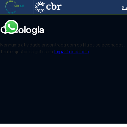
So
Oncologia
Nenhuma atividade encontrada com os filtros selecionados.
Tente ajustar os gritos ou
limpar todos os o
.