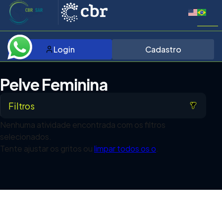
Login
Cadastro
Pelve Feminina
Filtros
Nenhuma atividade encontrada com os filtros
selecionados.
Tente ajustar os gritos ou
limpar todos os o
.